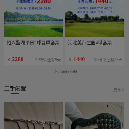
绍兴鉴湖平日2球夏季套票
河北美芦庄园4球套票
2280
1440
￥
￥
距结束还有9天
距结束还有25天
No more data
二手闲置
更多