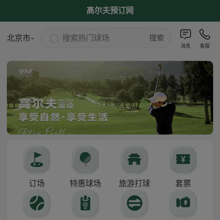
高尔夫预订网
搜索热门球场
北京市
搜索
消息
客服
订场
特惠球场
旅游打球
套票