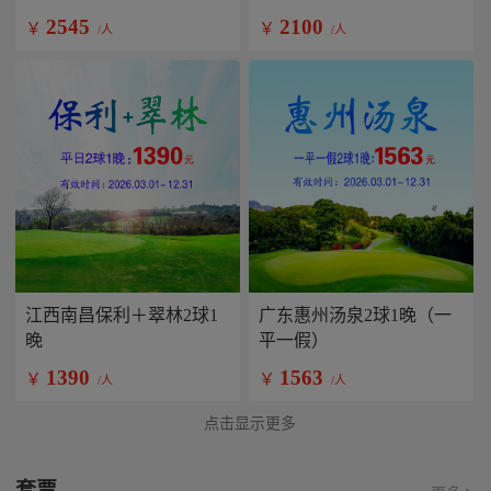
2545
2100
￥
￥
/人
/人
江西南昌保利＋翠林2球1
广东惠州汤泉2球1晚（一
晚
平一假）
1390
1563
￥
￥
/人
/人
点击显示更多
套票