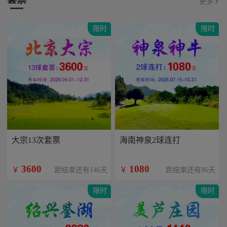
更多
限时
限时
大宗13次套票
海南神泉2球连打
3600
1080
￥
￥
距结束还有146天
距结束还有86天
限时
限时