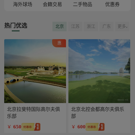
海外球场
会籍交易
二手物品
优惠券
热门优选
北京
江苏
浙江
广东
更多
惠
北京拉斐特国际高尔夫俱
北京北控会都高尔夫俱乐
乐部
部
650
600
￥
￥