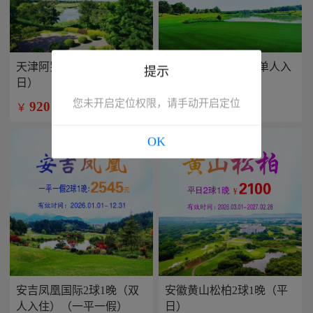
天津阿罗马2球1晚（平
兴隆康乐园2球1晚(单人入
提示
日）
住）
您未开启定位权限，请手动开启定位
920
799
￥
￥
/人
/人
OK
安吉凤凰国际2球1晚（双
安徽黄山松柏2球1晚（平
人入住）（一平一假）
日）