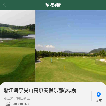

球场详情
浙江海宁尖山高尔夫俱乐部(凤场)
浙江海宁尖山新区
导航
电话：4008017600