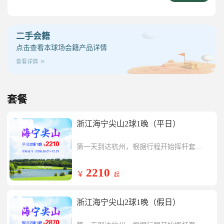
二手会籍
点击查看本球场会籍产品详情
查看详情
套餐
浙江海宁尖山2球1晚（平日）
第一天到达杭州，根据行程开始挥杆套餐
内尖山球场一场，挥杆结束入住杭州湾度
第二天开始挥杆套餐内尖山球场一场，行
假酒店
程结束返回温暖的家
2210
￥
起
浙江海宁尖山2球1晚（假日）