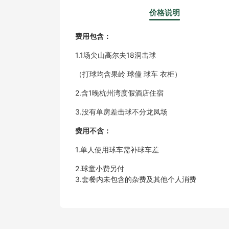
价格说明
费用包含：
1.1场尖山高尔夫18洞击球
（打球均含果岭 球僮 球车 衣柜）
2.含1晚杭州湾度假酒店住宿
3.没有单房差击球不分龙凤场
费用不含：
1.单人使用球车需补球车差
2.球童小费另付
3.套餐内未包含的杂费及其他个人消费