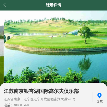

球场详情
江苏南京银杏湖国际高尔夫俱乐部
江苏省南京市江宁区江宁开发区银杏湖大道520号
导航
电话：4008017600