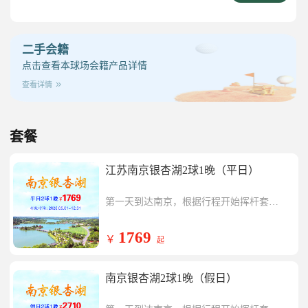
二手会籍
点击查看本球场会籍产品详情
查看详情
套餐
江苏南京银杏湖2球1晚（平日）
第一天到达南京，根据行程开始挥杆套餐
内南京银杏湖一场，挥杆结束入住球会酒
第二天开始挥杆套餐内银杏湖一场，行程
店
结束返回温暖的家。
1769
￥
起
南京银杏湖2球1晚（假日）