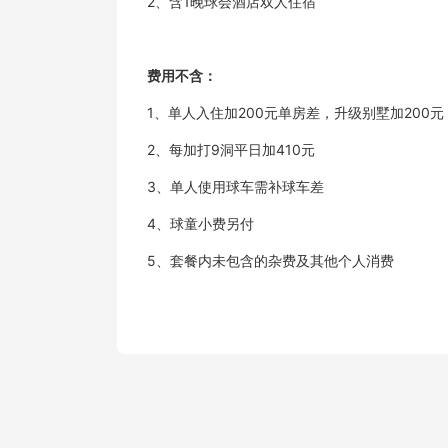
2、含1晚球会酒店双人住宿
费用不含：
1、单人入住加200元单房差，升级别墅加200元
2、每加打9洞平日加410元
3、单人使用球车需补球车差
4、球童小费另付
5、套餐内未包含的杂费及其他个人消费