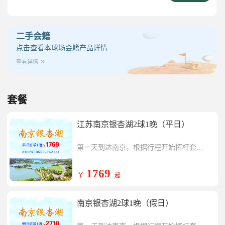
二手会籍
点击查看本球场会籍产品详情
查看详情
套餐
江苏南京银杏湖2球1晚（平日）
第一天到达南京，根据行程开始挥杆套餐
内南京银杏湖一场，挥杆结束入住球会酒
第二天开始挥杆套餐内银杏湖一场，行程
店
结束返回温暖的家。
1769
￥
起
南京银杏湖2球1晚（假日）