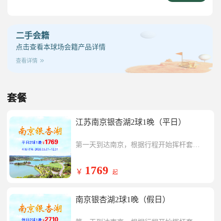
二手会籍
点击查看本球场会籍产品详情
查看详情
套餐
江苏南京银杏湖2球1晚（平日）
第一天到达南京，根据行程开始挥杆套餐
内南京银杏湖一场，挥杆结束入住球会酒
第二天开始挥杆套餐内银杏湖一场，行程
店
结束返回温暖的家。
1769
￥
起
南京银杏湖2球1晚（假日）