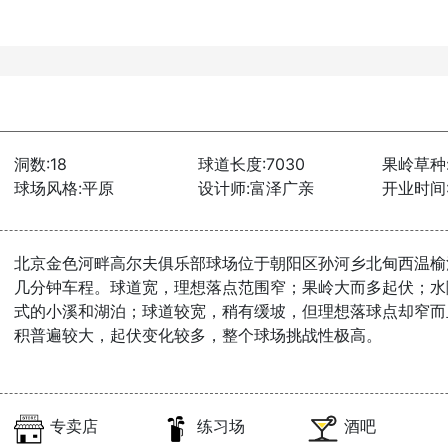
洞数:18
球道长度:7030
果岭草种
球场风格:平原
设计师:富泽广亲
开业时间:2
北京金色河畔高尔夫俱乐部球场位于朝阳区孙河乡北甸西温榆
几分钟车程。球道宽，理想落点范围窄；果岭大而多起伏；水
式的小溪和湖泊；球道较宽，稍有缓坡，但理想落球点却窄而
积普遍较大，起伏变化较多，整个球场挑战性极高。
专卖店
练习场
酒吧