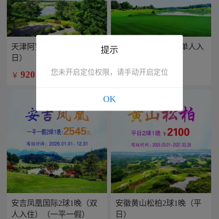
天津阿罗马2球1晚（平
兴隆康乐园2球1晚(单人入
提示
日）
住）
您未开启定位权限，请手动开启定位
920
799
￥
￥
/人
/人
OK
安吉凤凰国际2球1晚（双
安徽黄山松柏2球1晚（平
人入住）（一平一假）
日）