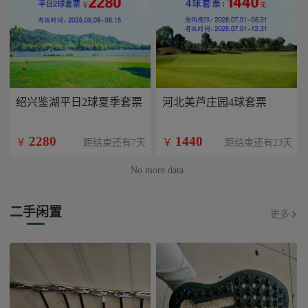
绍兴鉴湖平日2球夏季套票
河北美芦庄园4球套票
2280
1440
￥
￥
距结束还有7天
距结束还有23天
No more data
二手闲置
更多