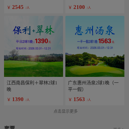
2545
2100
￥
￥
/人
/人
江西南昌保利＋翠林2球1
广东惠州汤泉2球1晚（一
晚
平一假）
1390
1563
￥
￥
/人
/人
点击显示更多
套票