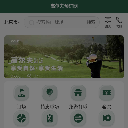
高尔夫预订网
搜索热门球场
北京市
搜索
消息
客服
订场
特惠球场
旅游打球
套票