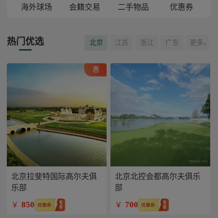
海外球场
会籍交易
二手物品
优惠券
热门优选
北京
江苏
浙江
广东
更多
惠
北京拉斐特国际高尔夫俱
北京北控会都高尔夫俱乐
乐部
部
850
700
￥
￥