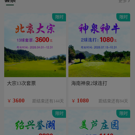
更多
限时
限时
大宗13次套票
海南神泉2球连打
3600
1080
￥
￥
距结束还有144天
距结束还有84天
限时
限时