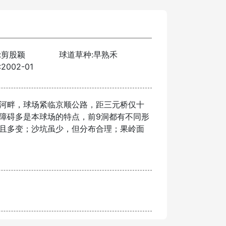
:剪股颖
球道草种:早熟禾
002-01
河畔，球场紧临京顺公路，距三元桥仅十
障碍多是本球场的特点，前9洞都有不同形
且多变；沙坑虽少，但分布合理；果岭面