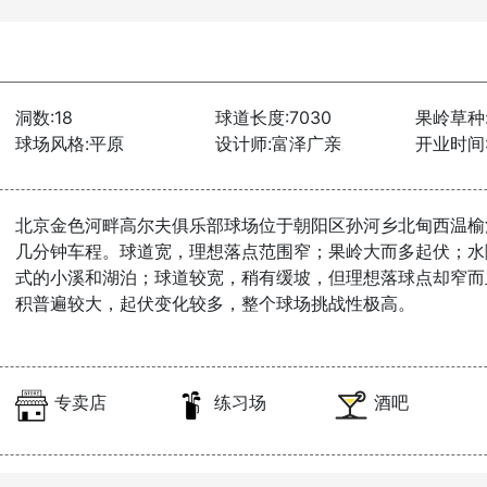
洞数:18
球道长度:7030
果岭草种
球场风格:平原
设计师:富泽广亲
开业时间:2
北京金色河畔高尔夫俱乐部球场位于朝阳区孙河乡北甸西温榆
几分钟车程。球道宽，理想落点范围窄；果岭大而多起伏；水
式的小溪和湖泊；球道较宽，稍有缓坡，但理想落球点却窄而
积普遍较大，起伏变化较多，整个球场挑战性极高。
专卖店
练习场
酒吧