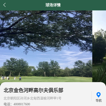

球场详情
北京金色河畔高尔夫俱乐部
北京朝阳区孙河乡北甸西温榆河畔甲1号
导航
电话：4008017600