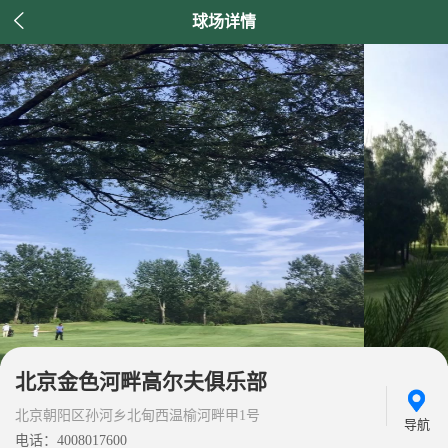

球场详情
北京金色河畔高尔夫俱乐部
北京朝阳区孙河乡北甸西温榆河畔甲1号
导航
电话：4008017600