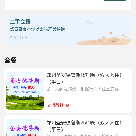
二手会籍
点击查看本球场会籍产品详情
查看详情
套餐
郑州圣安德鲁斯1球1晚（双人入住）
（平日）
第一天到达郑州，根据行程入住圣安德鲁
斯会所酒店
第二天开始挥杆套餐内郑州圣安德鲁斯一
场，行程结束返回温暖的家
850
￥
起
郑州圣安德鲁斯2球1晚（双人入住）
（平日）