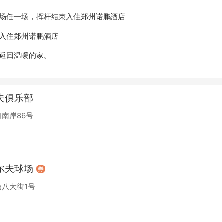
场任一场，挥杆结束入住郑州诺鹏酒店
入住郑州诺鹏酒店
返回温暖的家。
夫俱乐部
南岸86号
尔夫球场
八大街1号