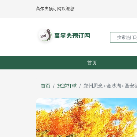
高尔夫预订网欢迎您!
首页
首页
旅游打球
郑州思念+金沙湖+圣安