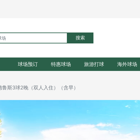
搜索
球场预订
特惠球场
旅游打球
海外球场
德鲁斯3球2晚（双人入住）（含早）