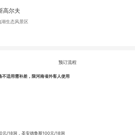
斯高尔夫
鸣湖生态风景区
预订流程
格不适用需补差，
限河南省外客人使用
0元/18洞，圣安德鲁斯100元/18洞