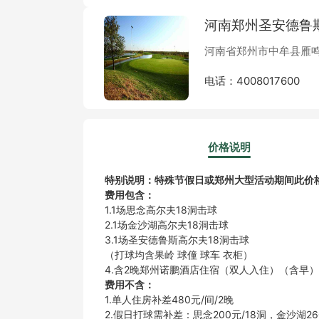
河南郑州圣安德鲁
河南省郑州市中牟县雁
电话：4008017600
价格说明
特别说明：特殊节假日或郑州大型活动期间此价
费用包含：
1.1场思念高尔夫18洞击球
2.1场金沙湖高尔夫18洞击球
3.1场圣安德鲁斯高尔夫18洞击球
（打球均含果岭 球僮 球车 衣柜）
4.含2晚郑州诺鹏酒店住宿（双人入住）（含早）
费用不含：
1.单人住房补差480元/间/2晚
2.假日打球需补差：思念200元/18洞，金沙湖26