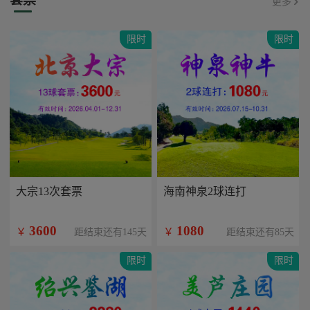
更多
限时
限时
大宗13次套票
海南神泉2球连打
3600
1080
￥
￥
距结束还有145天
距结束还有85天
限时
限时