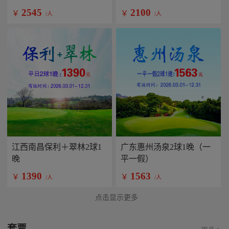
2545
2100
￥
￥
/人
/人
江西南昌保利＋翠林2球1
广东惠州汤泉2球1晚（一
晚
平一假）
1390
1563
￥
￥
/人
/人
点击显示更多
套票