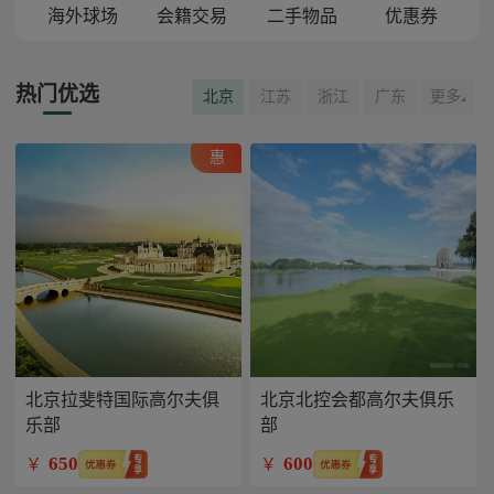
海外球场
会籍交易
二手物品
优惠券
热门优选
北京
江苏
浙江
广东
更多
惠
北京拉斐特国际高尔夫俱
北京北控会都高尔夫俱乐
乐部
部
650
600
￥
￥