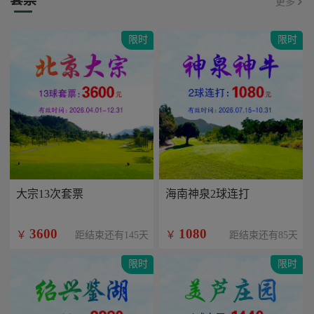
更多
限时
限时
大宗13次套票
海南神泉2球连打
3600
1080
￥
￥
距结束还有145天
距结束还有85天
限时
限时