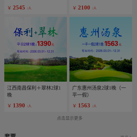
2545
2100
￥
￥
/人
/人
江西南昌保利＋翠林2球1
广东惠州汤泉2球1晚（一
晚
平一假）
1390
1563
￥
￥
/人
/人
点击显示更多
套票