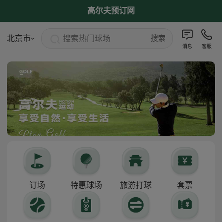
高尔夫预订网
搜索热门球场
北京市
搜索
消息
客服
订场
特惠球场
旅游打球
套票