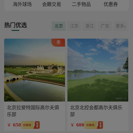
海外球场
会籍交易
二手物品
优惠券
热门优选
北京
江苏
浙江
广东
更多
惠
北京拉斐特国际高尔夫俱
北京北控会都高尔夫俱乐
乐部
部
650
600
￥
￥