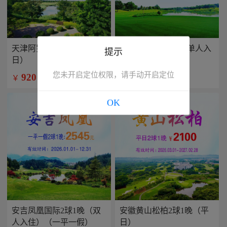
天津阿罗马2球1晚（平
兴隆康乐园2球1晚(单人入
提示
日）
住）
您未开启定位权限，请手动开启定位
920
799
￥
￥
/人
/人
OK
安吉凤凰国际2球1晚（双
安徽黄山松柏2球1晚（平
人入住）（一平一假）
日）