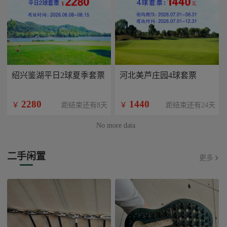
绍兴鉴湖平日2球夏季套票
河北美芦庄园4球套票
2280
1440
￥
￥
距结束还有8天
距结束还有24天
No more data
二手闲置
更多