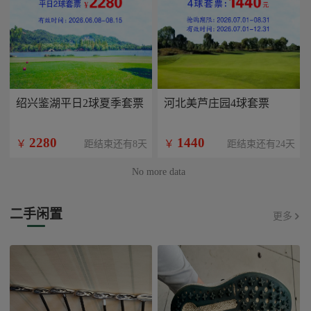
绍兴鉴湖平日2球夏季套票
河北美芦庄园4球套票
2280
1440
￥
￥
距结束还有8天
距结束还有24天
No more data
二手闲置
更多