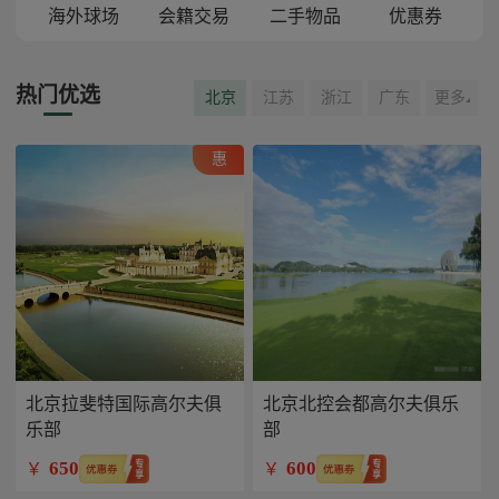
海外球场
会籍交易
二手物品
优惠券
热门优选
北京
江苏
浙江
广东
更多
惠
北京拉斐特国际高尔夫俱
北京北控会都高尔夫俱乐
乐部
部
650
600
￥
￥