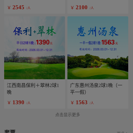
2545
2100
￥
￥
/人
/人
江西南昌保利＋翠林2球1
广东惠州汤泉2球1晚（一
晚
平一假）
1390
1563
￥
￥
/人
/人
点击显示更多
套票