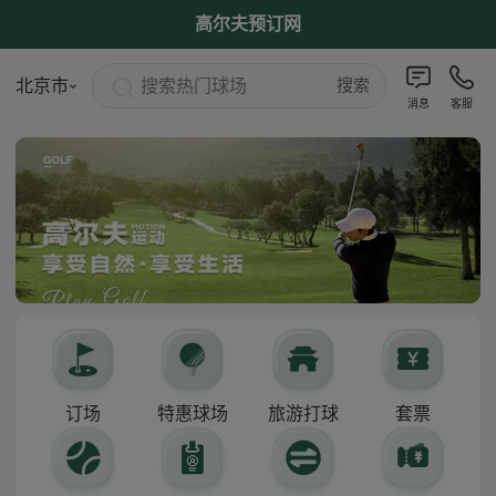
高尔夫预订网
搜索热门球场
北京市
搜索
消息
客服
订场
特惠球场
旅游打球
套票