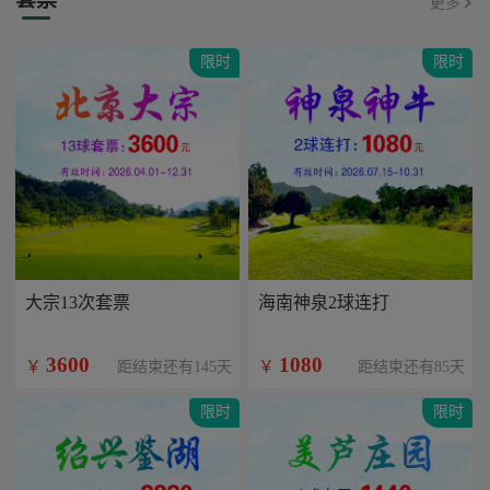
更多
限时
限时
大宗13次套票
海南神泉2球连打
3600
1080
￥
￥
距结束还有145天
距结束还有85天
限时
限时