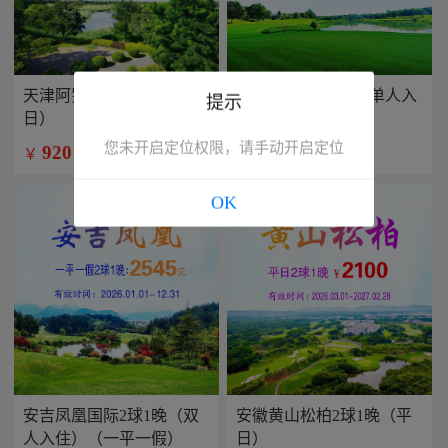
天津阿罗马2球1晚（平
兴隆康乐园2球1晚(单人入
提示
日）
住）
您未开启定位权限，请手动开启定位
920
799
￥
￥
/人
/人
OK
安吉凤凰国际2球1晚（双
安徽黄山松柏2球1晚（平
人入住）（一平一假）
日）