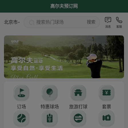
高尔夫预订网
搜索热门球场
北京市
搜索
消息
客服
订场
特惠球场
旅游打球
套票