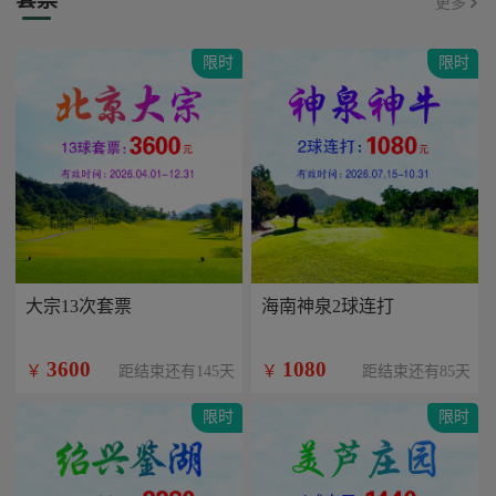
更多
限时
限时
大宗13次套票
海南神泉2球连打
3600
1080
￥
￥
距结束还有145天
距结束还有85天
限时
限时