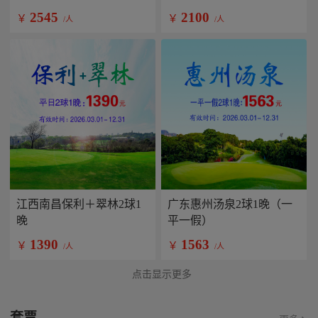
2545
2100
￥
￥
/人
/人
江西南昌保利＋翠林2球1
广东惠州汤泉2球1晚（一
晚
平一假）
1390
1563
￥
￥
/人
/人
点击显示更多
套票