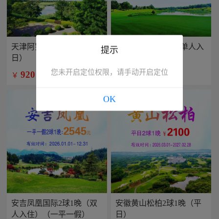
天津阿罗马2球1晚（平
兴隆康乐园2球1晚(单人入
提示
日）
住）
您未开启定位权限，请手动开启定位
920
799
￥
￥
/人
/人
OK
安吉凤凰国际2球1晚（双
安徽黄山松柏2球1晚（平
人入住）（一平一假）
日）