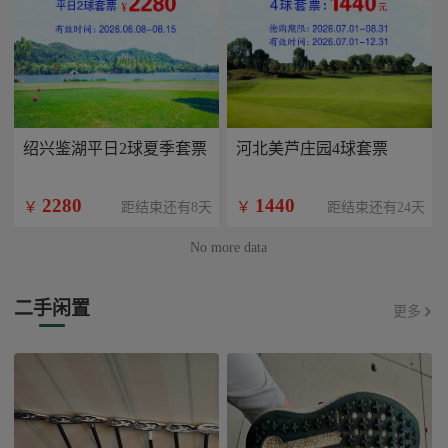
绍兴鉴湖平日2球夏季套票
河北美芦庄园4球套票
2280
1440
￥
￥
距结束还有8天
距结束还有24天
No more data
二手闲置
更多