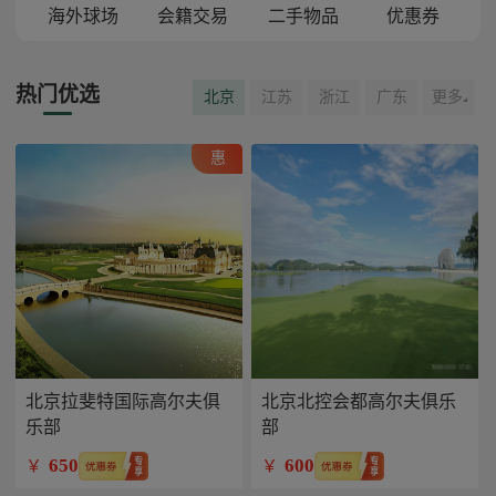
海外球场
会籍交易
二手物品
优惠券
热门优选
北京
江苏
浙江
广东
更多
惠
北京拉斐特国际高尔夫俱
北京北控会都高尔夫俱乐
乐部
部
650
600
￥
￥