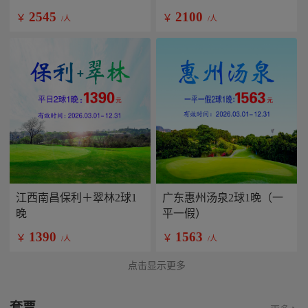
2545
2100
￥
￥
/人
/人
江西南昌保利＋翠林2球1
广东惠州汤泉2球1晚（一
晚
平一假）
1390
1563
￥
￥
/人
/人
点击显示更多
套票