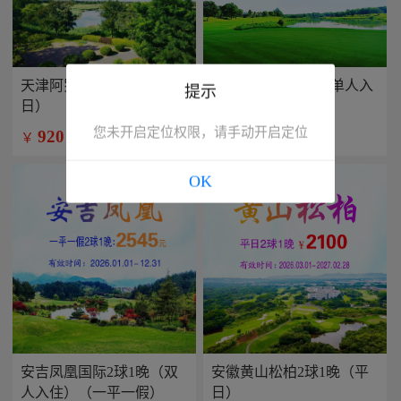
天津阿罗马2球1晚（平
兴隆康乐园2球1晚(单人入
提示
日）
住）
您未开启定位权限，请手动开启定位
920
799
￥
￥
/人
/人
OK
安吉凤凰国际2球1晚（双
安徽黄山松柏2球1晚（平
人入住）（一平一假）
日）