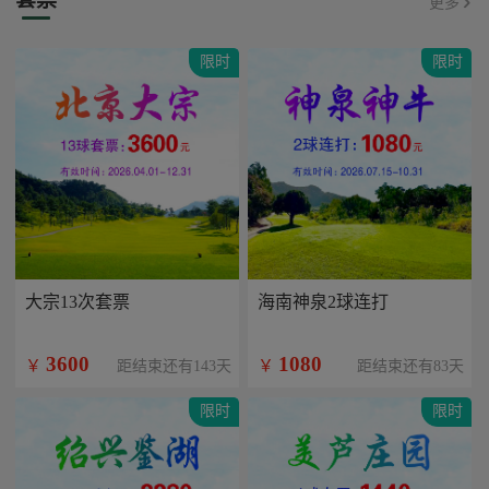
更多
限时
限时
大宗13次套票
海南神泉2球连打
3600
1080
￥
￥
距结束还有143天
距结束还有83天
限时
限时