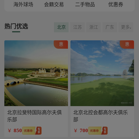
海外球场
会籍交易
二手物品
优惠券
热门优选
北京
江苏
浙江
广东
更多
惠
惠
北京拉斐特国际高尔夫俱
北京北控会都高尔夫俱乐
乐部
部
850
700
￥
￥