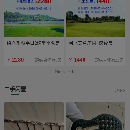
绍兴鉴湖平日2球夏季套票
河北美芦庄园4球套票
2280
1440
￥
￥
距结束还有6天
距结束还有22天
No more data
二手闲置
更多