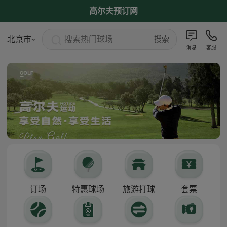
高尔夫预订网
搜索热门球场
北京市
搜索
消息
客服
订场
特惠球场
旅游打球
套票