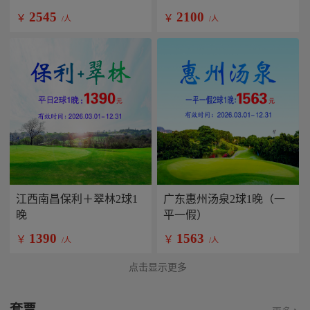
2545
2100
￥
￥
/人
/人
江西南昌保利＋翠林2球1
广东惠州汤泉2球1晚（一
晚
平一假）
1390
1563
￥
￥
/人
/人
点击显示更多
套票