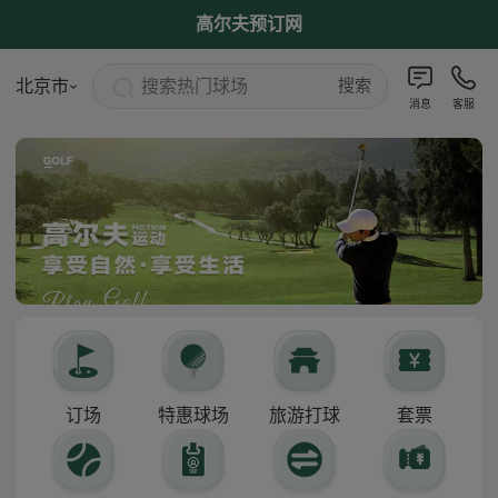
高尔夫预订网
搜索热门球场
北京市
搜索
消息
客服
订场
特惠球场
旅游打球
套票