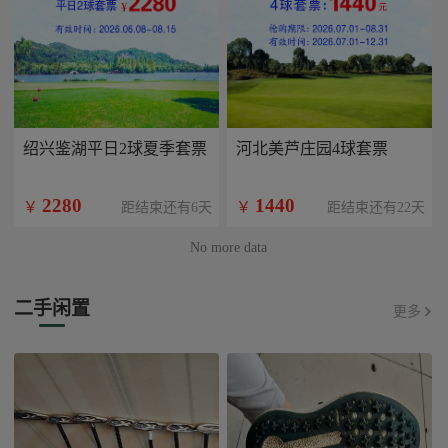
绍兴鉴湖平日2球夏季套票
河北美芦庄园4球套票
2280
1440
￥
￥
距结束还有6天
距结束还有22天
No more data
二手闲置
更多