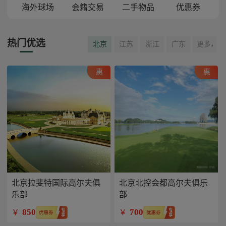
海外球场
会籍交易
二手物品
优惠券
热门优选
北京
江苏
浙江
广东
更多
惠
惠
北京拉斐特国际高尔夫俱
北京北控会都高尔夫俱乐
乐部
部
850
700
￥
￥