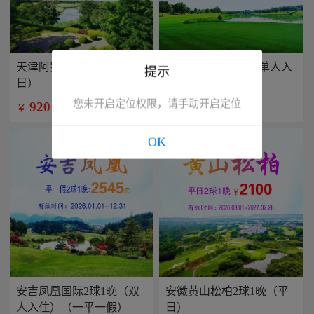
天津阿罗马2球1晚（平
兴隆康乐园2球1晚(单人入
提示
日）
住）
您未开启定位权限，请手动开启定位
920
799
￥
￥
/人
/人
OK
安吉凤凰国际2球1晚（双
安徽黄山松柏2球1晚（平
人入住）（一平一假）
日）