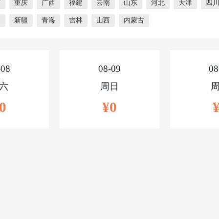
南
重庆
广西
福建
云南
山东
河北
天津
四
门
新疆
青海
吉林
山西
内蒙古
-08
08-09
08
六
周日
0
¥0