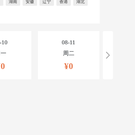
川
湖南
安徽
辽宁
香港
湖北
-10
08-11
0
周一
周二
¥0
¥0