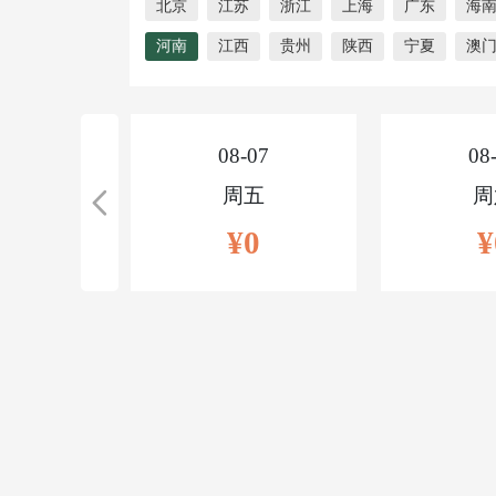
北京
江苏
浙江
上海
广东
海
河南
江西
贵州
陕西
宁夏
澳
08-07
08
周五
周
¥0
¥