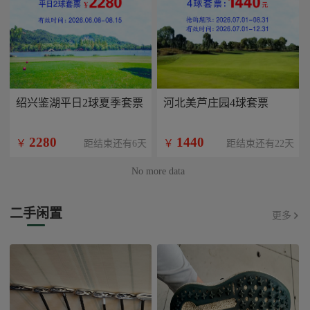
绍兴鉴湖平日2球夏季套票
河北美芦庄园4球套票
2280
1440
￥
￥
距结束还有6天
距结束还有22天
No more data
二手闲置
更多