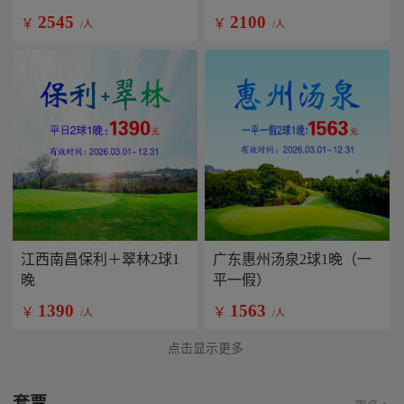
2545
2100
￥
￥
/人
/人
江西南昌保利＋翠林2球1
广东惠州汤泉2球1晚（一
晚
平一假）
1390
1563
￥
￥
/人
/人
点击显示更多
套票