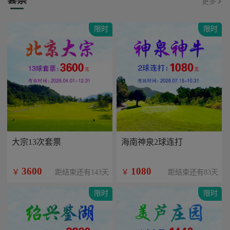
更多
限时
限时
大宗13次套票
海南神泉2球连打
3600
1080
￥
￥
距结束还有143天
距结束还有83天
限时
限时