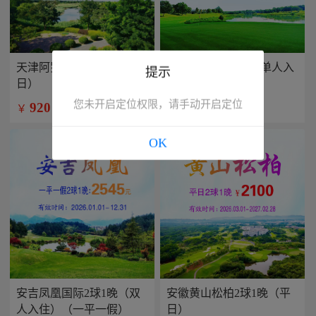
天津阿罗马2球1晚（平
兴隆康乐园2球1晚(单人入
提示
日）
住）
您未开启定位权限，请手动开启定位
920
799
￥
￥
/人
/人
OK
安吉凤凰国际2球1晚（双
安徽黄山松柏2球1晚（平
人入住）（一平一假）
日）