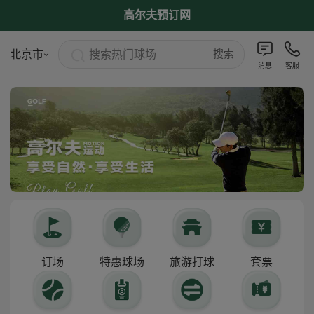
高尔夫预订网
搜索热门球场
北京市
搜索
消息
客服
订场
特惠球场
旅游打球
套票