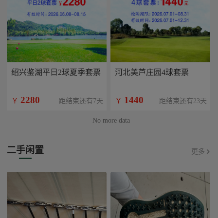
绍兴鉴湖平日2球夏季套票
河北美芦庄园4球套票
2280
1440
￥
￥
距结束还有7天
距结束还有23天
No more data
二手闲置
更多