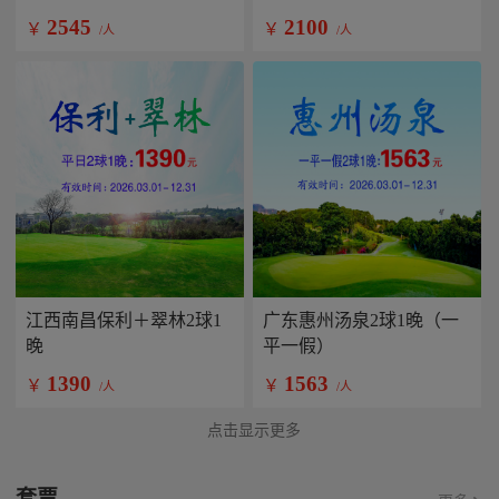
2545
2100
￥
￥
/人
/人
江西南昌保利＋翠林2球1
广东惠州汤泉2球1晚（一
晚
平一假）
1390
1563
￥
￥
/人
/人
点击显示更多
套票