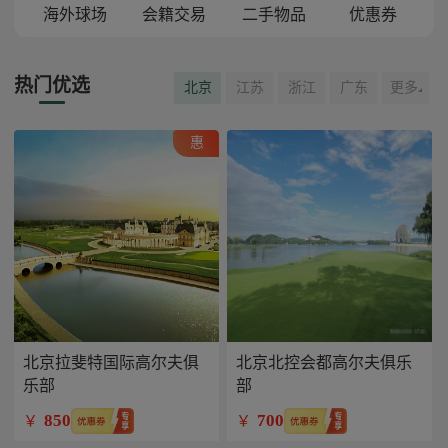
海外球场
会籍交易
二手物品
优惠券
热门优选
北京
江苏
浙江
广东
更多
惠
北京拉斐特国际高尔夫俱
北京北控会都高尔夫俱乐
乐部
部
850
700
￥
￥