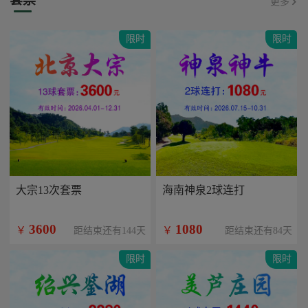
更多
限时
限时
大宗13次套票
海南神泉2球连打
3600
1080
￥
￥
距结束还有144天
距结束还有84天
限时
限时