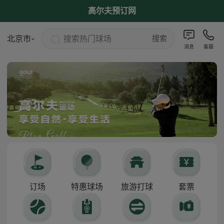
高尔夫预订网
搜索热门球场
北京市
搜索
消息
客服
订场
特惠球场
旅游打球
套票