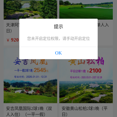
天津阿罗马2球1晚（平
兴隆康乐园2球1晚(单人入
提示
日）
住）
您未开启定位权限，请手动开启定位
920
799
￥
￥
/人
/人
OK
安吉凤凰国际2球1晚（双
安徽黄山松柏2球1晚（平
人入住）（一平一假）
日）