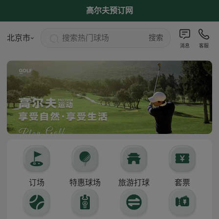
高尔夫预订网
搜索热门球场
北京市
搜索
消息
客服
订场
特惠球场
旅游打球
套票