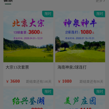
更多
限时
限时
大宗13次套票
海南神泉2球连打
3600
1080
￥
￥
距结束还有146天
距结束还有86天
限时
限时