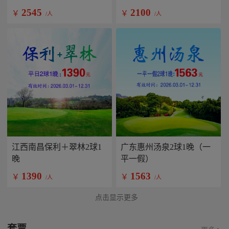
2545
2100
￥
￥
/人
/人
江西南昌保利＋翠林2球1
广东惠州汤泉2球1晚（一
晚
平一假）
1390
1563
￥
￥
/人
/人
点击显示更多
套票