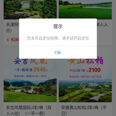
天津阿罗马2球1晚（平
兴隆康乐园2球1晚(单人入
提示
日）
住）
您未开启定位权限，请手动开启定位
920
799
￥
￥
/人
/人
OK
安吉凤凰国际2球1晚（双
安徽黄山松柏2球1晚（平
人入住）（一平一假）
日）