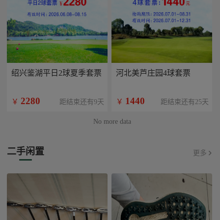
绍兴鉴湖平日2球夏季套票
河北美芦庄园4球套票
2280
1440
￥
￥
距结束还有9天
距结束还有25天
No more data
二手闲置
更多