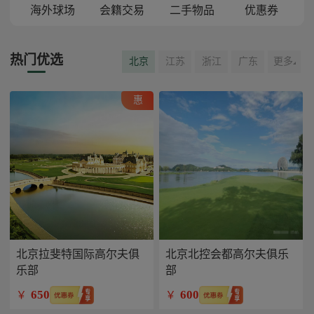
海外球场
会籍交易
二手物品
优惠券
热门优选
北京
江苏
浙江
广东
更多
惠
北京拉斐特国际高尔夫俱
北京北控会都高尔夫俱乐
乐部
部
650
600
￥
￥