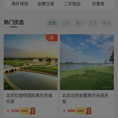
海外球场
会籍交易
二手物品
优惠券
热门优选
北京
江苏
浙江
广东
更多
惠
北京拉斐特国际高尔夫俱
北京北控会都高尔夫俱乐
乐部
部
650
600
￥
￥