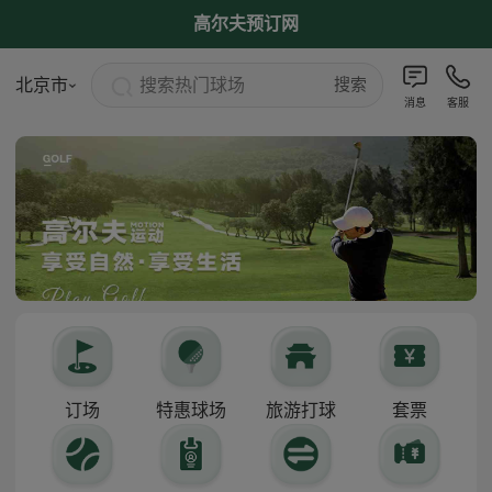
高尔夫预订网
搜索热门球场
北京市
搜索
消息
客服
订场
特惠球场
旅游打球
套票