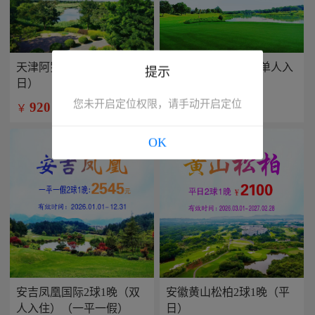
天津阿罗马2球1晚（平
兴隆康乐园2球1晚(单人入
提示
日）
住）
您未开启定位权限，请手动开启定位
920
799
￥
￥
/人
/人
OK
安吉凤凰国际2球1晚（双
安徽黄山松柏2球1晚（平
人入住）（一平一假）
日）