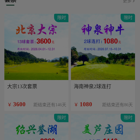
更多
限时
限时
大宗13次套票
海南神泉2球连打
3600
1080
￥
￥
距结束还有146天
距结束还有86天
限时
限时