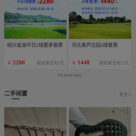
绍兴鉴湖平日2球夏季套票
河北美芦庄园4球套票
2280
1440
￥
￥
距结束还有9天
距结束还有25天
No more data
二手闲置
更多