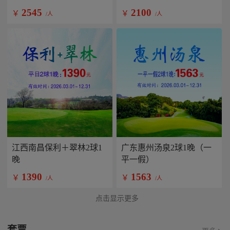
2545
2100
￥
￥
/人
/人
江西南昌保利＋翠林2球1
广东惠州汤泉2球1晚（一
晚
平一假）
1390
1563
￥
￥
/人
/人
点击显示更多
套票