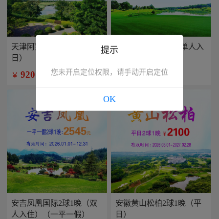
天津阿罗马2球1晚（平
兴隆康乐园2球1晚(单人入
提示
日）
住）
您未开启定位权限，请手动开启定位
920
799
￥
￥
/人
/人
OK
安吉凤凰国际2球1晚（双
安徽黄山松柏2球1晚（平
人入住）（一平一假）
日）