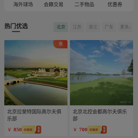
海外球场
会籍交易
二手物品
优惠券
热门优选
北京
江苏
浙江
广东
更多
惠
北京拉斐特国际高尔夫俱
北京北控会都高尔夫俱乐
乐部
部
850
700
￥
￥