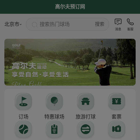
高尔夫预订网
搜索热门球场
北京市
搜索
消息
客服
订场
特惠球场
旅游打球
套票