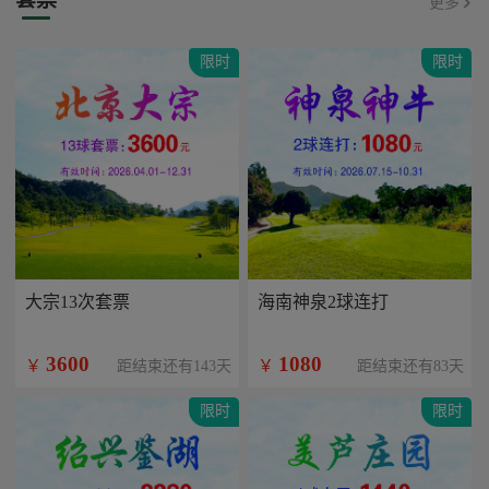
更多
限时
限时
大宗13次套票
海南神泉2球连打
3600
1080
￥
￥
距结束还有143天
距结束还有83天
限时
限时