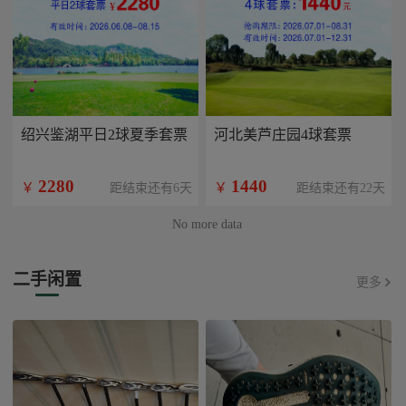
绍兴鉴湖平日2球夏季套票
河北美芦庄园4球套票
2280
1440
￥
￥
距结束还有6天
距结束还有22天
No more data
二手闲置
更多