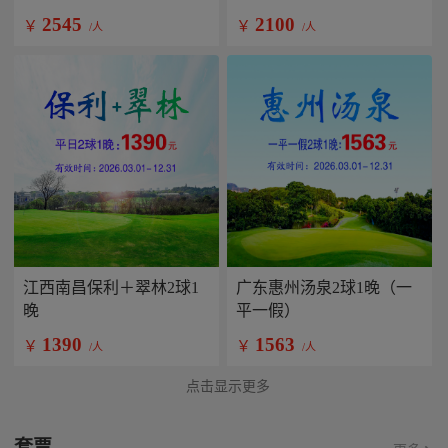
2545
2100
￥
￥
/人
/人
江西南昌保利＋翠林2球1
广东惠州汤泉2球1晚（一
晚
平一假）
1390
1563
￥
￥
/人
/人
点击显示更多
套票