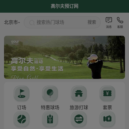
高尔夫预订网
搜索热门球场
北京市
搜索
消息
客服
订场
特惠球场
旅游打球
套票