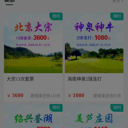
更多
限时
限时
大宗13次套票
海南神泉2球连打
3600
1080
￥
￥
距结束还有143天
距结束还有83天
限时
限时