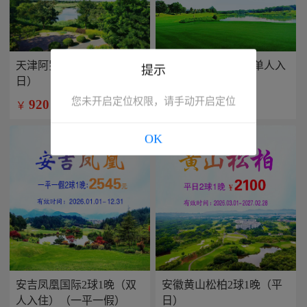
天津阿罗马2球1晚（平
兴隆康乐园2球1晚(单人入
提示
日）
住）
您未开启定位权限，请手动开启定位
920
799
￥
￥
/人
/人
OK
安吉凤凰国际2球1晚（双
安徽黄山松柏2球1晚（平
人入住）（一平一假）
日）