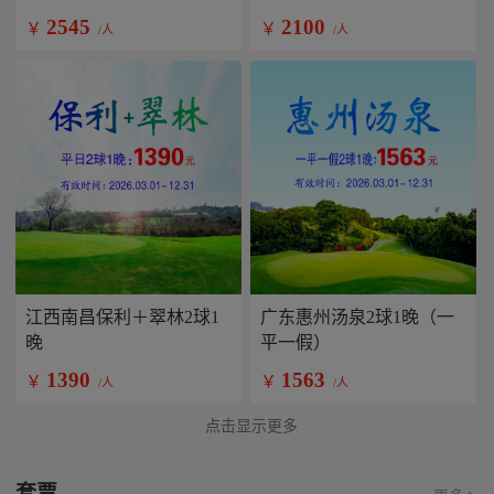
2545
2100
￥
￥
/人
/人
江西南昌保利＋翠林2球1
广东惠州汤泉2球1晚（一
晚
平一假）
1390
1563
￥
￥
/人
/人
点击显示更多
套票