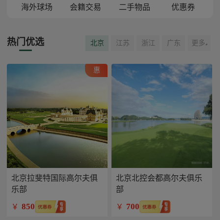
海外球场
会籍交易
二手物品
优惠券
热门优选
北京
江苏
浙江
广东
更多
惠
北京拉斐特国际高尔夫俱
北京北控会都高尔夫俱乐
乐部
部
850
700
￥
￥