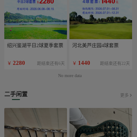
绍兴鉴湖平日2球夏季套票
河北美芦庄园4球套票
2280
1440
￥
￥
距结束还有6天
距结束还有22天
No more data
二手闲置
更多