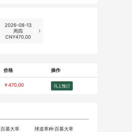
2026-08-13
2026-08-14
2026-08-15
2026-08
›
周四
周五
周六
周日
CNY
470.00
CNY
470.00
CNY
480.00
CNY
480
价格
操作
￥470.00
马上预订
:百慕大草
球道草种:百慕大草