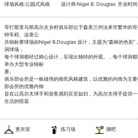
球场风格:公园式风格
设计师:Nigel B. Douglas
开业时间:2
哥打斯里马斯高尔夫乡村俱乐部位于森美兰州汝来市繁华的哥
钟车程。这座公
共锦标赛球场由Nigel B.Douglas 设计，主题为“森林的
洞球场，
每个球洞都经过精心设计，呈现出独特的外观。，每个球洞都独一
举办大型专业锦标
赛。
俱乐部会所是一栋雄伟的殖民风格建筑，以优雅的内饰为主要
部会所的优雅内饰
旨在让高尔夫球手和游客感到宾至如归，为高尔夫球手提供一
生活的喧嚣
更衣室
练习场
酒吧