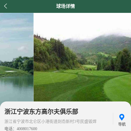

球场详情
浙江宁波东方高尔夫俱乐部
浙江省宁波市北仑区小港街道剡岙新村3号民盛钣焊
导航
电话：4008017600