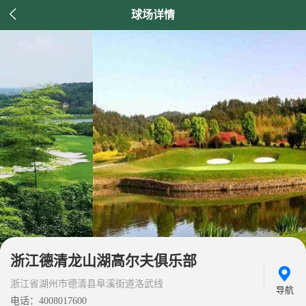

球场详情
浙江德清龙山湖高尔夫俱乐部
浙江省湖州市德清县阜溪街道洛武线
导航
电话：4008017600