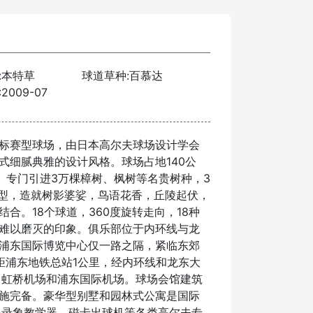
:本特草
球道草种:百慕达
2009-07
标赛型球场，由日本高尔夫球场设计学会
式细腻典雅的设计风格。球场占地140公
性。专门引进3万棵樟树、枫树等名贵树种，3
造型，造就树影婆娑，鸟语花香，丘陵起伏，
合。18个球道，360度旋转走向，18种
难以磨灭的印象。俱乐部位于内环线与龙
浦东国际博览中心仅一路之隔，紧临东郊
距浦东地铁总站1公里，经内环线和龙东大
、虹桥机场和浦东国际机场。球场会馆建筑
施完备。豪华型别墅和园林式公寓是国际
备录象教学器、磁卡出球机等各类高尔夫专