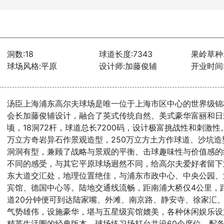
洞数:18
球道长度:7343
果岭草种
球场风格:平原
设计师:加藤俊辅
开业时间:
汤臣上海浦东高尔夫球场是唯一位于上海市区中心的世界级锦
会长加藤俊辅设计，融合了英式传统自然、美式豪华富丽和日
顷，18洞72杆，球道总长7200码，设计极富挑战性和刺激
万立方奇岩异石作景观造型，250万立方土方作球道、沙坑
洞洞有型，兼顾了战略与景观的平衡、击球趣味性与价值感的结
不同的感受，与其它平原球场迥然不同，给高尔夫爱好者留下
东大道交汇处，地理位置绝佳，与浦东市政中心、中央公园、
宾馆、德国中心等。陆地交通线流畅，距南浦大桥仅4公里，
道20分钟便可到达陆家嘴、外滩、南京路、静安寺、徐家汇
气势雄伟，设施豪华，堪与五星级宾馆媲美，各种休闲娱乐设
精英生活圈的经典版本。球场练习场打台共设60个席位，配