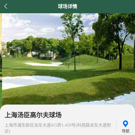

球场详情
上海汤臣高尔夫球场
上海市浦东新区龙东大道415弄1-459号(科苑路龙东大道附
导航
近)