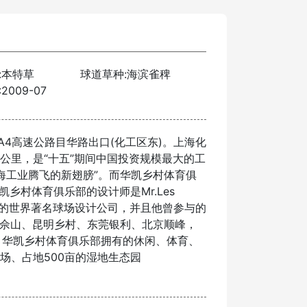
:本特草
球道草种:海滨雀稗
2009-07
A4高速公路目华路出口(化工区东)。上海化
方公里，是“十五”期间中国投资规模最大的工
上海工业腾飞的新翅膀”。而华凯乡村体育俱
乡村体育俱乐部的设计师是Mr.Les
oson的世界著名球场设计公司，并且他曾参与的
括上海佘山、昆明乡村、东莞银利、北京顺峰，
 华凯乡村体育俱乐部拥有的休闲、体育、
球场、占地500亩的湿地生态园