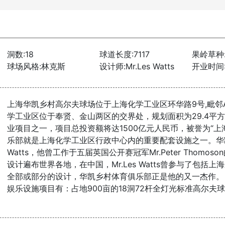
洞数:18
球道长度:7117
果岭草种
球场风格:林克斯
设计师:Mr.Les Watts
开业时间:
上海华凯乡村高尔夫球场位于上海化学工业区环华路9号,毗邻
学工业区位于奉贤、金山两区的交界处，规划面积为29.4平
业项目之一，项目总投资额将达1500亿元人民币，被誉为“
乐部就是上海化学工业区行政中心内的重要配套设施之一。华凯
Watts，他曾工作于五届英国公开赛冠军Mr.Peter Thom
设计遍布世界各地，在中国，Mr.Les Watts曾参与了包
全部或部分的设计，华凯乡村体育俱乐部正是他的又一杰作。
娱乐设施项目有：占地900亩的18洞72杆全灯光标准高尔夫