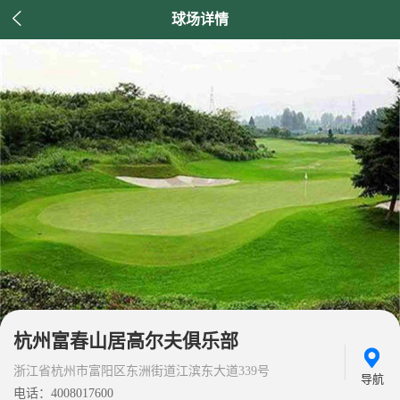

球场详情
杭州富春山居高尔夫俱乐部
浙江省杭州市富阳区东洲街道江滨东大道339号
导航
电话：4008017600