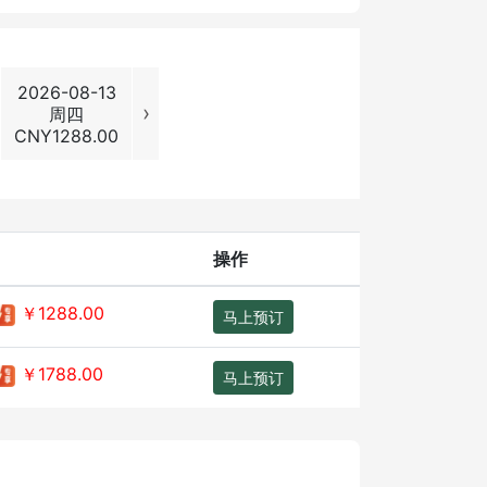
2026-08-13
2026-08-14
2026-08-15
2026-08
›
周四
周五
周六
周日
CNY
1288.00
CNY
1288.00
CNY
1760.00
CNY
1760
操作
￥1288.00
马上预订
￥1788.00
马上预订