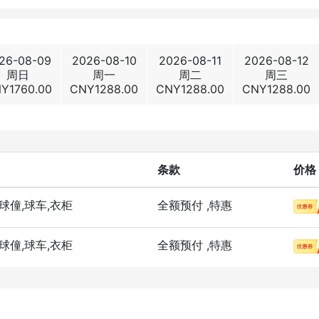
26-08-09
2026-08-10
2026-08-11
2026-08-12
周日
周一
周二
周三
NY
1760.00
CNY
1288.00
CNY
1288.00
CNY
1288.00
条款
价格
,球僮,球车,衣柜
全额预付
,特惠
,球僮,球车,衣柜
全额预付
,特惠