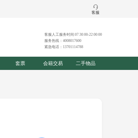
客服
客服人工服务时间:07:30:00-22:00:00
服务热线：4008017600
紧急电话：13701114788
套票
会籍交易
二手物品