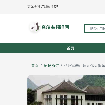
高尔夫预订网欢迎您!
首页
首页
球场预订
杭州富春山居高尔夫俱