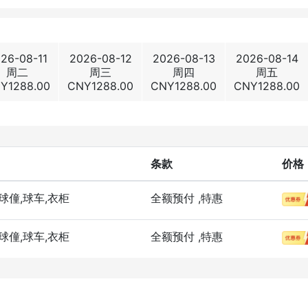
26-08-11
2026-08-12
2026-08-13
2026-08-14
周二
周三
周四
周五
NY
1288.00
CNY
1288.00
CNY
1288.00
CNY
1288.00
条款
价格
,球僮,球车,衣柜
全额预付
,特惠
,球僮,球车,衣柜
全额预付
,特惠