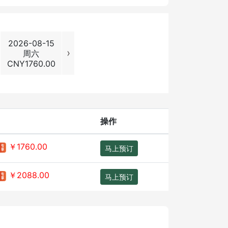
2026-08-15
2026-08-16
2026-08-17
2026-08
›
周六
周日
周一
周二
CNY
1760.00
CNY
1760.00
CNY
1288.00
CNY
1288
操作
￥1760.00
马上预订
￥2088.00
马上预订