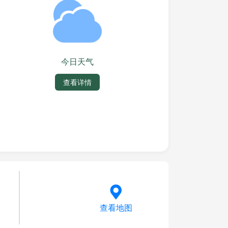
今日天气
查看详情
查看地图