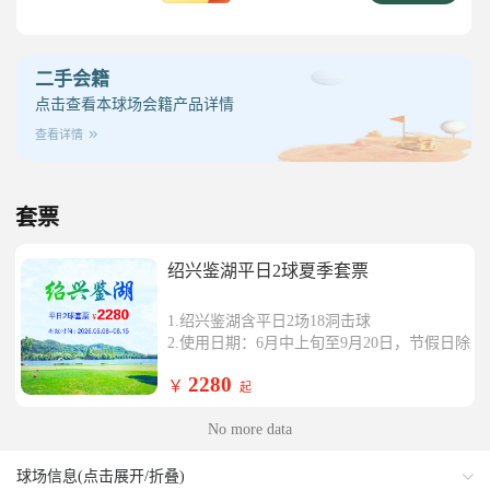
二手会籍
点击查看本球场会籍产品详情
查看详情
套票
绍兴鉴湖平日2球夏季套票
1.绍兴鉴湖含平日2场18洞击球
2.使用日期：6月中上旬至9月20日，节假日除
外
2280
￥
3、须提前一天购买、预订，开球时间以球会
起
确认信息为准
No more data
球场信息(点击展开/折叠)