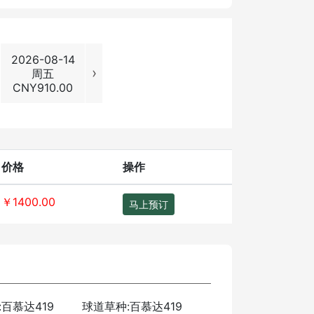
2026-08-14
2026-08-15
2026-08-16
2026-08
›
周五
周六
周日
周一
CNY
910.00
CNY
1400.00
CNY
1400.00
CNY
620
价格
操作
￥1400.00
马上预订
百慕达419
球道草种:百慕达419