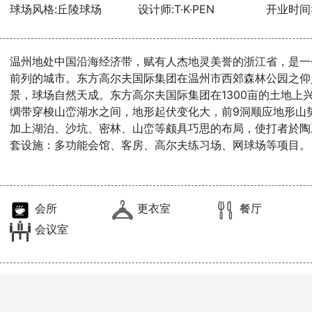
球场风格:丘陵球场
设计师:T·K·PEN
开业时间:2
温州地处中国沿海经济带，赋有人杰地灵美誉的浙江省，是一
前列的城市。东方高尔夫国际集团在温州市西郊森林公园之仰
景，球场自然天成。东方高尔夫国际集团在1300亩的土地上
绸带穿梭山峦湖水之间，地形起伏变化大，前9洞顺应地形山势
加上湖泊、沙坑、密林、山峦等颇具巧思的布局，使打者於陶
套设施：多功能会馆、客房、高尔夫练习场、网球场等项目。
会所
更衣室
餐厅
会议室