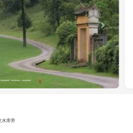
Next
义水库旁