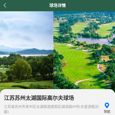

球场详情
江苏苏州太湖国际高尔夫球场
江苏省苏州市吴中区太湖旅游度假区湖滨路68号(水星游艇对
导航
面)