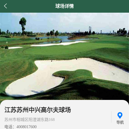

球场详情
江苏苏州中兴高尔夫球场
苏州市相城区阳澄湖东路168
导航
电话：4008017600