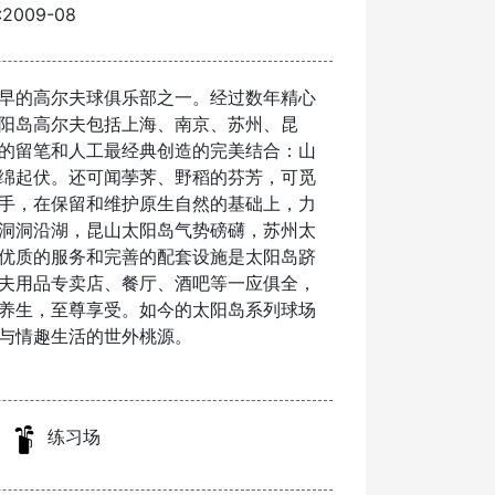
2009-08
早的高尔夫球俱乐部之一。经过数年精心
阳岛高尔夫包括上海、南京、苏州、昆
的留笔和人工最经典创造的完美结合：山
绵起伏。还可闻荸荠、野稻的芬芳，可觅
手，在保留和维护原生自然的基础上，力
洞洞沿湖，昆山太阳岛气势磅礴，苏州太
优质的服务和完善的配套设施是太阳岛跻
夫用品专卖店、餐厅、酒吧等一应俱全，
养生，至尊享受。如今的太阳岛系列球场
与情趣生活的世外桃源。
练习场