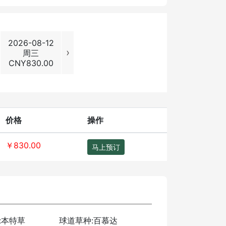
2026-08-12
2026-08-13
2026-08-14
2026-08
›
周三
周四
周五
周六
CNY
830.00
CNY
830.00
CNY
830.00
CNY
1130
价格
操作
￥830.00
马上预订
:本特草
球道草种:百慕达