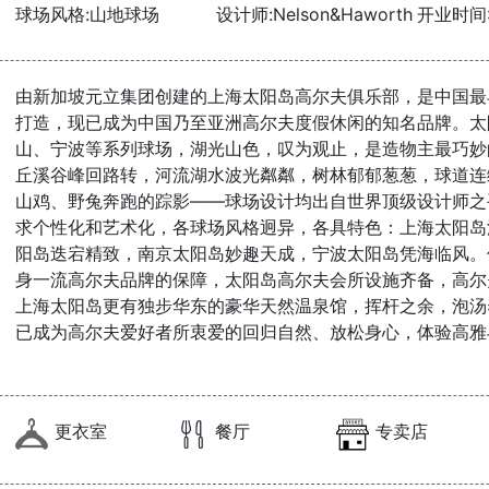
球场风格:山地球场
设计师:Nelson&Haworth
开业时间:
由新加坡元立集团创建的上海太阳岛高尔夫俱乐部，是中国最
打造，现已成为中国乃至亚洲高尔夫度假休闲的知名品牌。太
山、宁波等系列球场，湖光山色，叹为观止，是造物主最巧妙
丘溪谷峰回路转，河流湖水波光粼粼，树林郁郁葱葱，球道连
山鸡、野兔奔跑的踪影——球场设计均出自世界顶级设计师之
求个性化和艺术化，各球场风格迥异，各具特色：上海太阳岛
阳岛迭宕精致，南京太阳岛妙趣天成，宁波太阳岛凭海临风。
身一流高尔夫品牌的保障，太阳岛高尔夫会所设施齐备，高尔
上海太阳岛更有独步华东的豪华天然温泉馆，挥杆之余，泡汤
已成为高尔夫爱好者所衷爱的回归自然、放松身心，体验高雅
更衣室
餐厅
专卖店