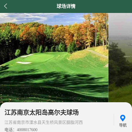

球场详情
江苏南京太阳岛高尔夫球场
江苏省南京市溧水县天生桥风景区胭脂河西
导航
电话：4008017600