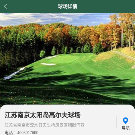

球场详情
江苏南京太阳岛高尔夫球场
江苏省南京市溧水县天生桥风景区胭脂河西
导航
电话：4008017600