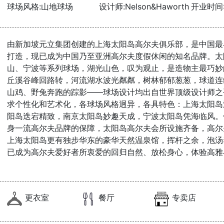
球场风格:山地球场
设计师:Nelson&Haworth
开业时间:
由新加坡元立集团创建的上海太阳岛高尔夫俱乐部，是中国最
打造，现已成为中国乃至亚洲高尔夫度假休闲的知名品牌。太
山、宁波等系列球场，湖光山色，叹为观止，是造物主最巧妙
丘溪谷峰回路转，河流湖水波光粼粼，树林郁郁葱葱，球道连
山鸡、野兔奔跑的踪影——球场设计均出自世界顶级设计师之
求个性化和艺术化，各球场风格迥异，各具特色：上海太阳岛
阳岛迭宕精致，南京太阳岛妙趣天成，宁波太阳岛凭海临风。
身一流高尔夫品牌的保障，太阳岛高尔夫会所设施齐备，高尔
上海太阳岛更有独步华东的豪华天然温泉馆，挥杆之余，泡汤
已成为高尔夫爱好者所衷爱的回归自然、放松身心，体验高雅
更衣室
餐厅
专卖店