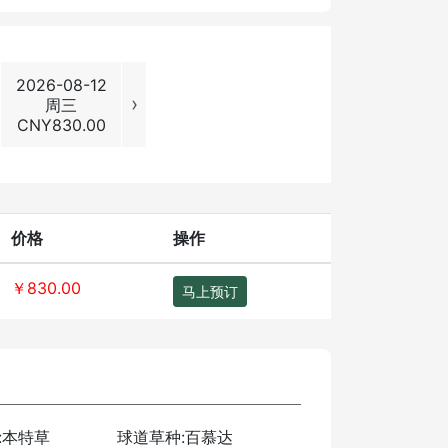
2026-08-12
2026-08-13
2026-08-14
2026-08
›
周三
周四
周五
周六
CNY
830.00
CNY
830.00
CNY
830.00
CNY
1130
价格
操作
￥830.00
马上预订
:本特草
球道草种:百慕达