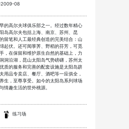
2009-08
早的高尔夫球俱乐部之一。经过数年精心
阳岛高尔夫包括上海、南京、苏州、昆
的留笔和人工最经典创造的完美结合：山
绵起伏。还可闻荸荠、野稻的芬芳，可觅
手，在保留和维护原生自然的基础上，力
洞洞沿湖，昆山太阳岛气势磅礴，苏州太
优质的服务和完善的配套设施是太阳岛跻
夫用品专卖店、餐厅、酒吧等一应俱全，
养生，至尊享受。如今的太阳岛系列球场
与情趣生活的世外桃源。
练习场