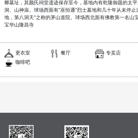
卿墓址，其颜氏祠堂遗迹保存至今，基地内有乾隆御题的太平
洞、山神庙。球场西面有“巫恒通”烈士墓地和几十年从未停止过
地，第八洞天”之称的茅山道院。球场西北面有佛教第一名山宝
宝华山隆昌寺
更衣室
餐厅
专卖店
咖啡吧