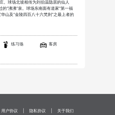
庄。球场北坡相传为刘伯温隐居的仙人
的“沸沸”泉。球场东南面有道家“第一福
华山及“金陵四百八十六梵刹”之最上者的
练习场
客房
用户协议
|
隐私协议
|
关于我们