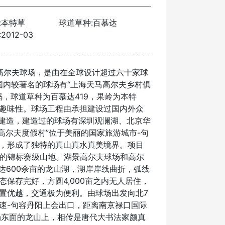
:本特草
球道草种:百慕达
012-03
景高尔夫球场，是由在全球设计超过六十家球
其在国内较著名的球场有“上海天马高尔夫乡村俱
0码，球道草种为百慕达419，果岭为本特
趣味性。球场工程由承担建设过国内外众
纲建造，建造过的球场有深圳观澜湖、北京华
高尔夫度假村”位于美丽的国家旅游城市-句
，形成了独特的真山真水真美境界。项目
2杆的锦标赛级山地。湖景高尔夫球场和高尔
达600余亩的龙山湖，湖岸岸线曲折，弧线
保存完好，方圆4,000亩之内无人居住，
置优越，交通极为便利。由球场出发向北7
速-句容丹阳上会出口，距离南京禄口国际
场东面的龙山上，相传是唐代大书法家颜真