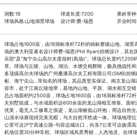
洞数:18
球道长度:7200
果岭草种
球场风格:山地湖景球场
设计师:费-瑞恩
开业时间:2
球场占地1600亩，由18洞标准杆72杆的锦标赛级山地。湖
场的澳大利亚著名设计师费-瑞恩(Phil Ryan)担纲设计，
乐部”及“海宁尖山高尔夫度假村(凤场)”。球场总长度约7,20
草。球场与丘陵、山地、湖泊、水塘交相辉映，极具挑战性和
多顶级高尔夫球场的广州桑潘高尔夫工程有限公司(SMB)担
彬、海宁尖山…等知名的球场，其品质坚实保证。南京龙山湖
容市，处于江南丘陵地带，基地内山地、平原、湖水相互交错
总占地面积约2500亩，球场占地1600亩，由18洞标准杆7
夫别墅组成，与水域面积达600余亩的龙山湖相互倚靠。面积
优美，毫无人工修葺之痕迹，龙山湖被低山环抱，周边自然生态
山清水绿展现得完美无暇，与大自然浑然成一体。球场地理位
公里可达沪宁高速公路-句容边城出口，向东7公里可达扬溧高
机场仅需30分钟车程。球场区域风景秀丽，人杰地灵。在球