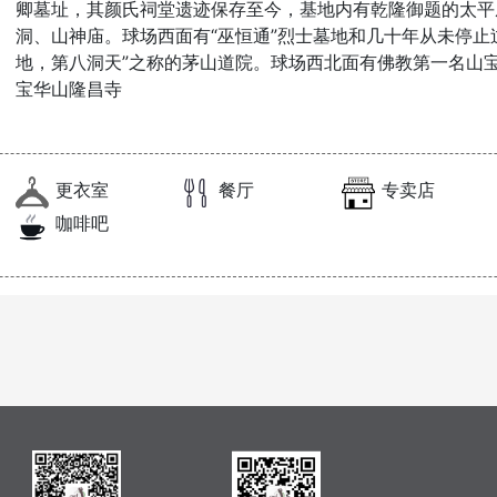
卿墓址，其颜氏祠堂遗迹保存至今，基地内有乾隆御题的太平
洞、山神庙。球场西面有“巫恒通”烈士墓地和几十年从未停止过
地，第八洞天”之称的茅山道院。球场西北面有佛教第一名山宝
宝华山隆昌寺
更衣室
餐厅
专卖店
咖啡吧