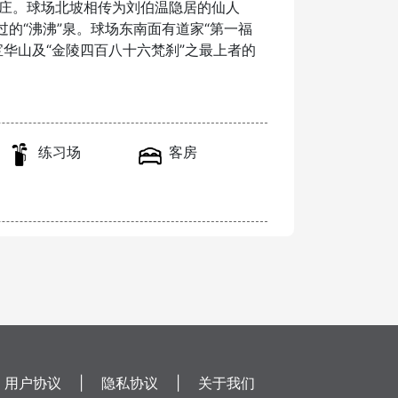
庄。球场北坡相传为刘伯温隐居的仙人
的“沸沸”泉。球场东南面有道家“第一福
华山及“金陵四百八十六梵刹”之最上者的
练习场
客房
用户协议
|
隐私协议
|
关于我们