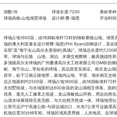
洞数:18
球道长度:7200
果岭草种
球场风格:山地湖景球场
设计师:费-瑞恩
开业时间:2
球场占地1600亩，由18洞标准杆72杆的锦标赛级山地。湖
场的澳大利亚著名设计师费-瑞恩(Phil Ryan)担纲设计，
乐部”及“海宁尖山高尔夫度假村(凤场)”。球场总长度约7,20
草。球场与丘陵、山地、湖泊、水塘交相辉映，极具挑战性和
多顶级高尔夫球场的广州桑潘高尔夫工程有限公司(SMB)担
彬、海宁尖山…等知名的球场，其品质坚实保证。南京龙山湖
容市，处于江南丘陵地带，基地内山地、平原、湖水相互交错
总占地面积约2500亩，球场占地1600亩，由18洞标准杆7
夫别墅组成，与水域面积达600余亩的龙山湖相互倚靠。面积
优美，毫无人工修葺之痕迹，龙山湖被低山环抱，周边自然生态
山清水绿展现得完美无暇，与大自然浑然成一体。球场地理位
公里可达沪宁高速公路-句容边城出口，向东7公里可达扬溧高
机场仅需30分钟车程。球场区域风景秀丽，人杰地灵。在球