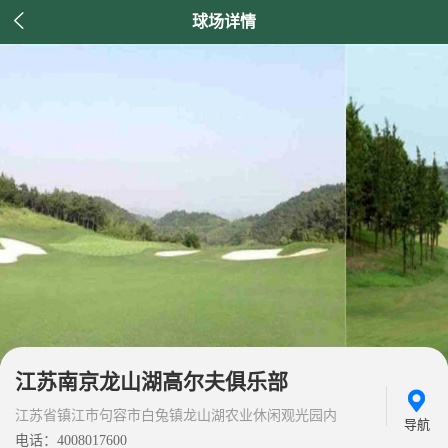

球场详情
江苏南京龙山湖高尔夫俱乐部
江苏省镇江市句容市白兔镇龙山湖农业休闲观光园内
导航
电话：4008017600