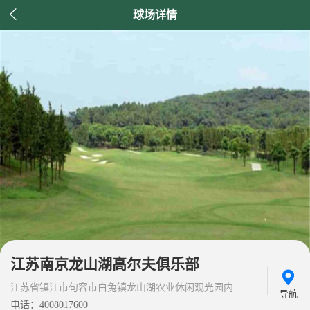

球场详情
江苏南京龙山湖高尔夫俱乐部
江苏省镇江市句容市白兔镇龙山湖农业休闲观光园内
导航
电话：4008017600