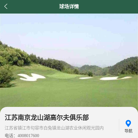

球场详情
江苏南京龙山湖高尔夫俱乐部
江苏省镇江市句容市白兔镇龙山湖农业休闲观光园内
导航
电话：4008017600