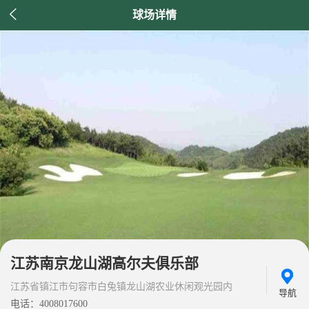

球场详情
江苏南京龙山湖高尔夫俱乐部
江苏省镇江市句容市白兔镇龙山湖农业休闲观光园内
导航
电话：4008017600